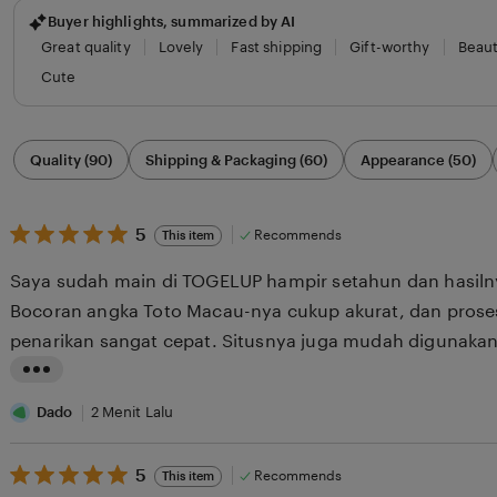
Buyer highlights, summarized by AI
Great quality
Lovely
Fast shipping
Gift-worthy
Beaut
Cute
Filter
Quality (90)
Shipping & Packaging (60)
Appearance (50)
by
category
5
5
Recommends
This item
out
of
Saya sudah main di TOGELUP hampir setahun dan hasil
5
stars
Bocoran angka Toto Macau-nya cukup akurat, dan pros
penarikan sangat cepat. Situsnya juga mudah digunaka
baru.
L
i
Dado
2 Menit Lalu
s
5
t
5
Recommends
This item
out