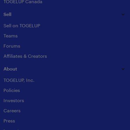
TOGELUP Canada
Sell
Sell on TOGELUP
Teams
Forums
Affiliates & Creators
About
TOGELUP, Inc.
Policies
Investors
Careers
Press