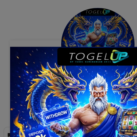
i
b
y
N
a
g
a
B
o
n
a
r
TOGELUP
Owned by TOGELUP
|
Indonesia
4.9
(77.6k)
583.8k sales
Since 20
Daftar
Login
This seller usually responds
within 24 hours.
Smooth shipping
Has a history of shipping on time w