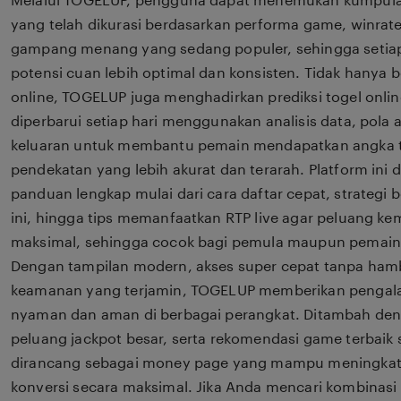
Melalui TOGELUP, pengguna dapat menemukan kumpulan 
yang telah dikurasi berdasarkan performa game, winrate t
gampang menang yang sedang populer, sehingga setiap
potensi cuan lebih optimal dan konsisten. Tidak hanya b
online, TOGELUP juga menghadirkan prediksi togel onli
diperbarui setiap hari menggunakan analisis data, pola a
keluaran untuk membantu pemain mendapatkan angka t
pendekatan yang lebih akurat dan terarah. Platform ini 
panduan lengkap mulai dari cara daftar cepat, strategi b
ini, hingga tips memanfaatkan RTP live agar peluang 
maksimal, sehingga cocok bagi pemula maupun pemai
Dengan tampilan modern, akses super cepat tanpa hamb
keamanan yang terjamin, TOGELUP memberikan pengal
nyaman dan aman di berbagai perangkat. Ditambah den
peluang jackpot besar, serta rekomendasi game terbaik s
dirancang sebagai money page yang mampu meningkatka
konversi secara maksimal. Jika Anda mencari kombinasi a