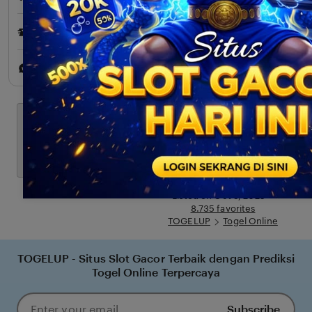
Speedy replies
Has a history of replying to messages
Rave reviews
Average review rating is 4.8 or higher.
Disclaimer:
Informasi ini diterbitkan untuk membantu semua or
terbaik dalam bermain Togel Online.
TOGELUP
Situs Slot Gacor Te
Togel Online Terpercaya hadir sebagai platform unggulan yang di
pemain yang ingin mendapatkan akses cepat ke situs slot gacor t
Read
tinggi serta peluang kemenangan maksimal setiap hari tanpa ha
the
mencoba berbagai situs yang belum terbukti kualitasnya. Melal
full
Listed on Oct 9, 2025
dapat menemukan kumpulan situs slot terpercaya yang telah diku
description
8.735 favorites
performa game, winrate tinggi, serta tren slot gampang menang 
TOGELUP
Togel Online
sehingga setiap permainan memiliki potensi cuan lebih optimal da
berfokus pada slot online, TOGELUP juga menghadirkan prediksi t
yang diperbarui setiap hari menggunakan analisis data, pola angka,
TOGELUP - Situs Slot Gacor Terbaik dengan Prediksi
untuk membantu pemain mendapatkan angka togel jitu dengan p
Togel Online Terpercaya
akurat dan terarah. Platform ini dilengkapi dengan panduan lengka
cepat, strategi bermain slot gacor hari ini, hingga tips memanfaat
kemenangan semakin maksimal, sehingga cocok bagi pemula m
Subscribe