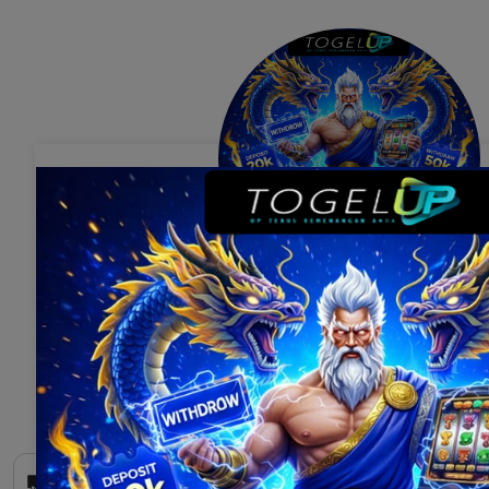
i
b
y
N
a
g
a
B
o
n
a
r
TOGELUP
Owned by TOGELUP
|
Indonesia
4.9
(77.6k)
583.8k sales
Since 20
Daftar
Login
This seller usually responds
within 24 hours.
Smooth shipping
Has a history of shipping on time w