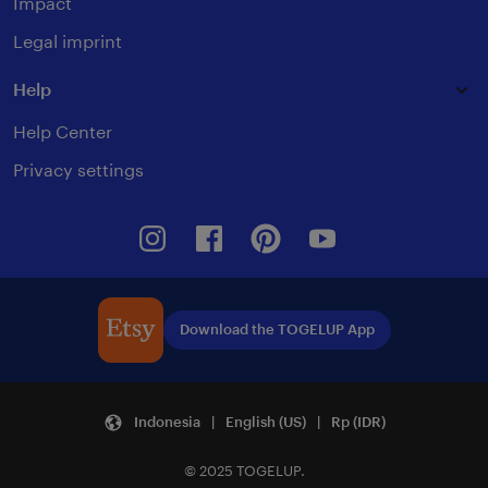
Impact
Legal imprint
Help
Help Center
Privacy settings
Instagram
Facebook
Pinterest
Youtube
Download the TOGELUP App
Indonesia | English (US) | Rp (IDR)
© 2025 TOGELUP.