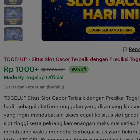
Repo
TOGELUP - Situs Slot Gacor Terbaik dengan Prediksi Tog
Harga:
Rp 1000+
Normal:
Rp 100,000+
90% off
Made By Togelup Official
Syarat dan ketentuan (berlaku)
TOGELUP Situs Slot Gacor Terbaik dengan Prediksi Togel
hadir sebagai platform unggulan yang dirancang khusu
yang ingin mendapatkan akses cepat ke situs slot gacor
slot tinggi serta peluang kemenangan maksimal setiap h
membuang waktu mencoba berbagai situs yang belum te