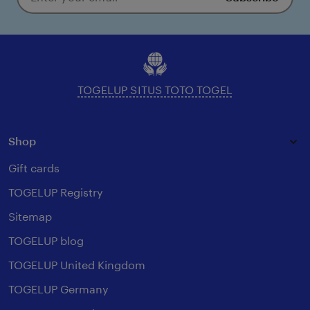
Enter
berpengalaman. Dengan tampilan modern, akses super cepat tan
your
sistem keamanan yang terjamin, TOGELUP memberikan pengala
email
nyaman dan aman di berbagai perangkat. Ditambah dengan updat
jackpot besar, serta rekomendasi game terbaik setiap hari, halama
money page yang mampu meningkatkan traffic sekaligus konversi
Anda mencari kombinasi antara situs slot gacor terpercaya, link slo
togel paling akurat dalam satu platform, maka TOGELUP adalah pil
TOGELUP SITUS TOTO TOGEL
meraih kemenangan lebih besar sekarang juga tanpa ribet dan 
bermain yang optimal setiap hari.
Shop
Gift cards
TOGELUP Registry
Sitemap
TOGELUP blog
TOGELUP United Kingdom
TOGELUP Germany