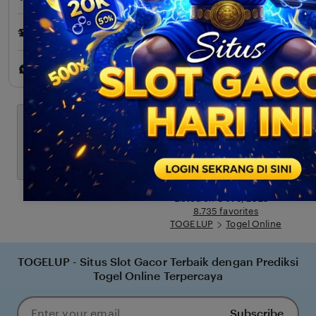
Speedy replies
Has a history of replying to messages
Rave reviews
Average review rating is 4.8 or higher.
Disclaimer:
Informasi ini diterbitkan untuk membantu semua or
terbaik dalam bermain Togel Online.
TOGELUP
Situs Slot Gacor Te
Togel Online Terpercaya hadir sebagai platform unggulan yang di
pemain yang ingin mendapatkan akses cepat ke situs slot gacor t
Read
tinggi serta peluang kemenangan maksimal setiap hari tanpa ha
the
mencoba berbagai situs yang belum terbukti kualitasnya. Melal
full
Listed on Oct 9, 2025
dapat menemukan kumpulan situs slot terpercaya yang telah diku
description
8.735 favorites
performa game, winrate tinggi, serta tren slot gampang menang 
TOGELUP
Togel Online
sehingga setiap permainan memiliki potensi cuan lebih optimal da
berfokus pada slot online, TOGELUP juga menghadirkan prediksi t
yang diperbarui setiap hari menggunakan analisis data, pola angka,
TOGELUP - Situs Slot Gacor Terbaik dengan Prediksi
untuk membantu pemain mendapatkan angka togel jitu dengan p
Togel Online Terpercaya
akurat dan terarah. Platform ini dilengkapi dengan panduan lengka
cepat, strategi bermain slot gacor hari ini, hingga tips memanfaat
kemenangan semakin maksimal, sehingga cocok bagi pemula m
Subscribe